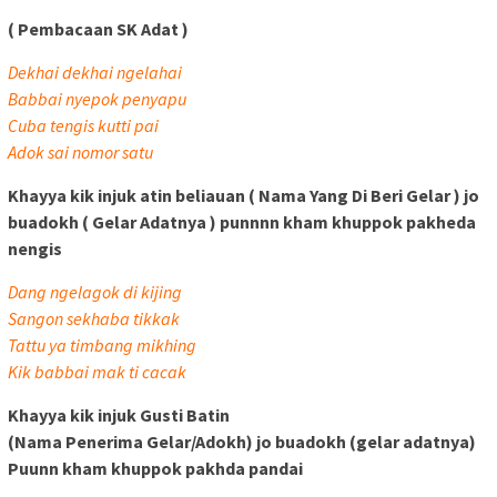
( Pembacaan SK Adat )
Dekhai dekhai ngelahai
Babbai nyepok penyapu
Cuba tengis kutti pai
Adok sai nomor satu
Khayya kik injuk atin beliauan ( Nama Yang Di Beri Gelar ) jo
buadokh ( Gelar Adatnya ) punnnn kham khuppok pakheda
nengis
Dang ngelagok di kijing
Sangon sekhaba tikkak
Tattu ya timbang mikhing
Kik babbai mak ti cacak
Khayya kik injuk Gusti Batin
(Nama Penerima Gelar/Adokh) jo buadokh (gelar adatnya)
Puunn kham khuppok pakhda pandai