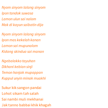
Nyom sinyom lalang sinyom
Ipon tandok suwasa
Lamon ulun sai nalom
Mak di kayun saibatin dija
Nyom sinyom lalang sinyom
Ipon mas kekelah kanan
Lamon sai mupunalom
Kidang skindua sai manan
Ngebalakko tayuhan
Dikhani kebian sinji
Temon hanjak mupappan
Kuppul unyin minak muakhi
Sukur kik sangon pandai
Lohot sikam tah salah
Sai nambi muli mekhanai
Jak tanno babbai khik khagah