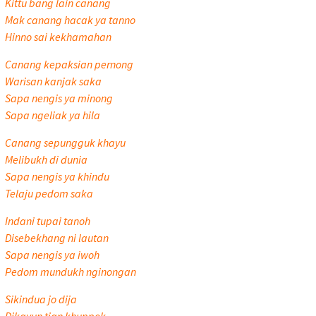
Kittu bang lain canang
Mak canang hacak ya tanno
Hinno sai kekhamahan
Canang kepaksian pernong
Warisan kanjak saka
Sapa nengis ya minong
Sapa ngeliak ya hila
Canang sepungguk khayu
Melibukh di dunia
Sapa nengis ya khindu
Telaju pedom saka
Indani tupai tanoh
Disebekhang ni lautan
Sapa nengis ya iwoh
Pedom mundukh nginongan
Sikindua jo dija