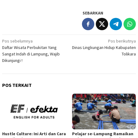
SEBARKAN
Navigasi
Pos sebelumnya
Pos berikutnya
Daftar Wisata Perbukitan Yang
Dinas Lingkungan Hidup Kabupaten
pos
Sangat Indah di Lampung, Wajib
Tolikara
Dikunjungi !
POS TERKAIT
Hustle Culture: Ini Arti dan Cara
Pelajar se-Lampung Ramaikan